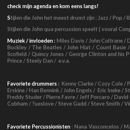
check mijn agenda en kom eens langs!
S
tijlen die John het meest drumt zijn : Jazz / Pop /
Stijlen die John qua percussion speelt
( vooral Cong
Muziek / invloeden :
Miles Davis / John Coltrane / 
Buckley / The Beatles / John Hiat / Count Basie /
Scofield / Quincy Jones / George Clinton and his P
Prince / Steely Dan / e.v.a.
Favoriete drummers
:
Kenny Clarke / Cozy Cole / Ph
Erskine / Han Bennink / John Engels / Eric Ineke / 
Freddy Studer / Pierre Favre / Jeff Porcaro / David
Cobham / ?ueslove / Steve Gadd / Steve Smith / Vinni
Favoriete Percussionisten
: Nana Vasconcelos / M