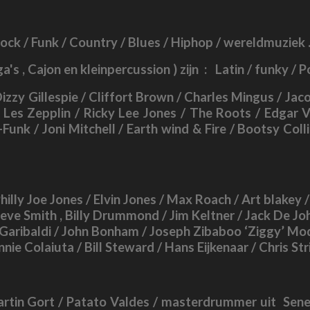
 Rock / Funk / Country / Blues / Hiphop / wereldmuziek 
a's , Cajon en kleinpercussion )
zijn :
Latin / funky / 
Dizzy Gillespie / Cliffort Brown / Charles Mingus / Jac
 Les Zepplin / Ricky Lee Jones / The Roots / Edgar Va
-Funk / Joni Mitchell / Earth wind & Fire / Bootsy Co
illy Joe Jones / Elvin Jones / Max Roach / Art blakey /
Steve Smith , Billy Drummond / Jim Keltner / Jack De Jo
 Garibaldi / John Bonham / Joseph Zibaboo ‘Ziggy’ Model
e Colaiuta / Bill Steward / Hans Eijkenaar / Chris Strik
artin Gort / Patato Valdes / masterdrummer uit Sene