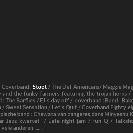
/
Coverband :
Stoot
/ The Def Americans/ Maggie Mag
 and the funky farmers featuring the trojan horns /
: The Barflies / EJ's day off / coverband : Band : Bake
/ Sweet Sensation / Let's Quit / Coverband Eighty e
opische band : Chewata van zangeres,dans Minyeshu Ki
ar Jazz kwartet / Late night jam / Fun Q / Talk
le anderen........