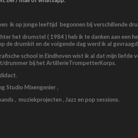
, bel / mail of whatsapp.
en ik op jonge leeftijd begonnen bij verschillende d
chter het drumstel ( 1984 ) heb ik te danken aan een h
e op de drumkit en de volgende dag werd ik al gevraag
 Grafische school in Eindhoven wist ik al dat mijn lief
nt/drummer bij het ArtillerieTrompetterKorps.
didact.
ng Studio Mixengenier ,
 bands , muziekprojecten , Jazz en pop sessions.