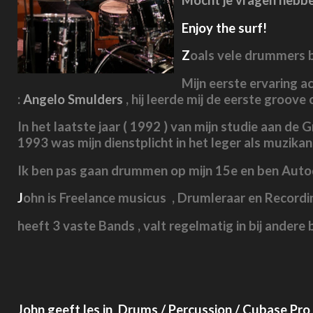
Mocht je vragen hebben
Enjoy the surf!
Z
oals vele drummers b
Mijn eerste ervaring a
:
Angelo Smulders
, hij leerde mij de eerste groov
In het laatste jaar ( 1992 ) van mijn studie aan de
1993 was mijn dienstplicht in het leger als muzika
Ik ben pas gaan drummen op mijn 15e en ben Auto
J
ohn is Freelance musicus , Drumleraar en Recordi
heeft 3 vaste Bands , valt regelmatig in bij andere
John geeft les in Drums / Percussion / Cubase Pro