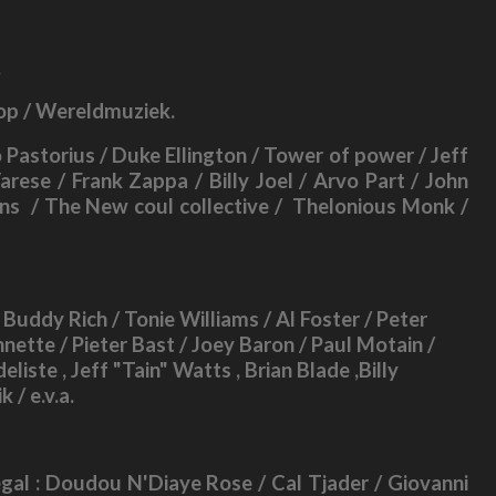
.
Pop / Wereldmuziek.
o Pastorius / Duke Ellington / Tower of power / Jeff
rese / Frank Zappa / Billy Joel / Arvo Part / John
llins / The New coul collective / Thelonious Monk /
 Buddy Rich / Tonie Williams / Al Foster / Peter
hnette / Pieter Bast / Joey Baron / Paul Motain /
iste , Jeff "Tain" Watts , Brian Blade ,
Billy
 / e.v.a.
gal : Doudou N'Diaye Rose / Cal Tjader / Giovanni