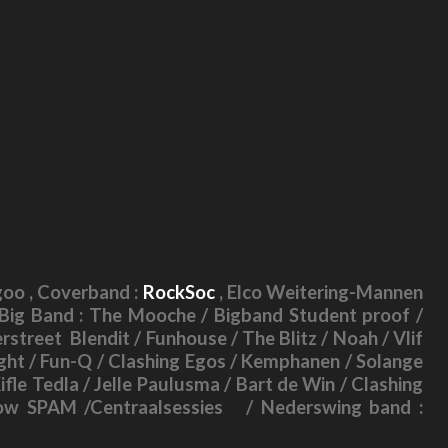
oo ,
Coverband :
RockSoc
,
Elco Weitering-Mannen
 Big Band : The Mooche / Bigband Student proof /
rstreet Blendit / Funhouse / The Blitz / Noah / Vlif
ight / Fun-Q / Clashing Egos / Kemphanen / Solange
fle Tedla / Jelle Paulusma / Bart de Win / Clashing
show SPAM /Centraalsessies / Nederswing band :