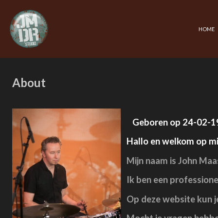
Ga
direct
naar
HOME
de
hoofdinhoud
About
Geboren op 24-02-19
Hallo en welkom op mi
Mijn naam is John Maa
Ik ben een profession
Op deze website kun je 