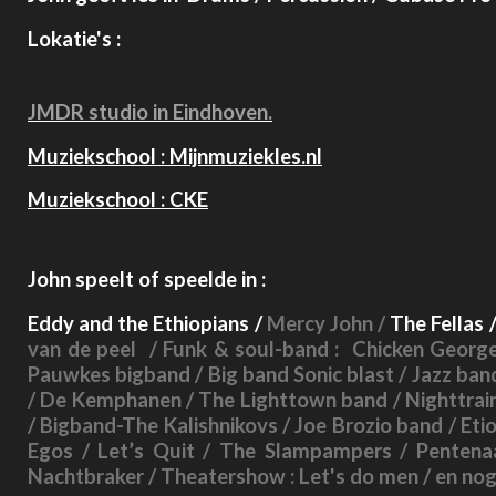
Lokatie's :
JMDR studio in Eindhoven.
Muziekschool : Mijnmuziekles.nl
Muziekschool : CKE
John speelt of speelde in :
Eddy and the Ethiopians
/
Mercy John /
The Fellas
van de peel / Funk & soul-band : Chicken George
Pauwkes bigband / Big band Sonic blast / Jazz band 
/ De Kemphanen / The Lighttown band / Nighttrain 
/ Bigband-The Kalishnikovs / Joe Brozio band / Eti
Egos / Let’s Quit / The Slampampers / Pentena
Nachtbraker / Theatershow : Let's do men / en nog ve