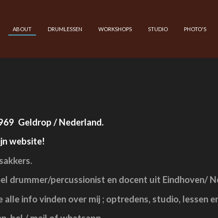
ABOUT
DRUMLESSEN
WORKSHOPS
STUDIO
PHOTO'S
69 Geldrop / Nederland.
jn website!
sakkers.
eel drummer/percussionist en docent
uit Eindhoven/ N
alle info vinden over mij ; optredens, studio, lessen e