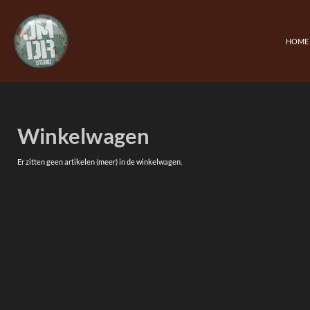
Ga
direct
naar
HOME
de
hoofdinhoud
Winkelwagen
Er zitten geen artikelen (meer) in de winkelwagen.