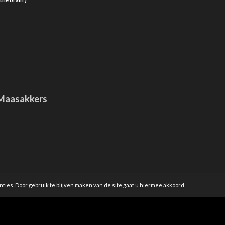
aasakkers
ies. Door gebruik te blijven maken van de site gaat u hiermee akkoord.
F
I
Y
L
a
n
o
i
c
s
u
n
e
t
T
k