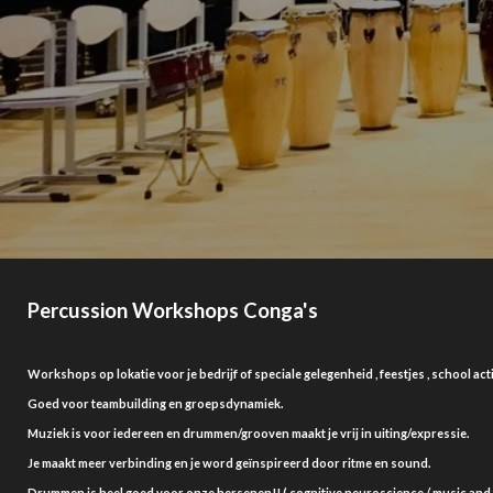
Percussion Workshops Conga's
Workshops op lokatie voor je bedrijf of speciale gelegenheid , feestjes , school acti
Goed voor teambuilding en groepsdynamiek.
Muziek is voor iedereen en drummen/grooven maakt je vrij in uiting/expressie.
Je maakt meer verbinding en je word
geïnspireerd door ritme en sound.
Drummen is heel goed voor onze hersenen!! ( cognitive neuroscience / music and 