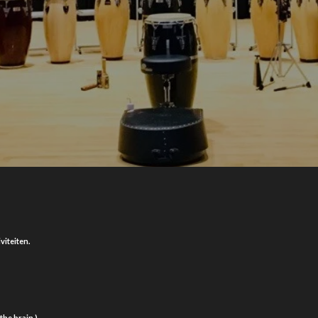
viteiten.
the brain )