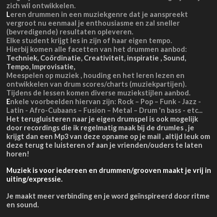
zich wil ontwikkelen.
L
eren drummen in een muziekgenre dat je aanspreekt
vergroot nu eenmaal je enthousiasme en zal sneller
(bevredigende) resultaten opleveren.
Elke student krijgt les in zijn of haar eigen tempo.
Hierbij komen alle facetten van het drummen aanbod:
Techniek, Coördinatie, Creativiteit,
inspiratie
, Sound,
Tempo, Improvisatie,
Meespelen op muziek , houding en het leren lezen en
ontwikkelen van drum scores/charts (muziekpartijen).
Tijdens de lessen komen diverse muziekstijlen aanbod.
E
nkele voorbeelden hiervan zijn: Rock – Pop – Funk - Jazz -
Latin - Afro-Cubaans – Fusion – Metal – Drum 'n bass - etc...
Het terugluisteren naar je eigen drumspel is ook mogelijk
door recordings die ik regelmatig maak bij de drumles , je
krijgt dan een Mp3 van deze opname op je mail , altijd leuk om
deze terug te luisteren of aan je vrienden/ouders te laten
horen!
Muziek is voor iedereen en drummen/grooven maakt je vrij in
uiting/expressie.
Je maakt meer verbinding en je word
geïnspireerd door ritme
en sound.