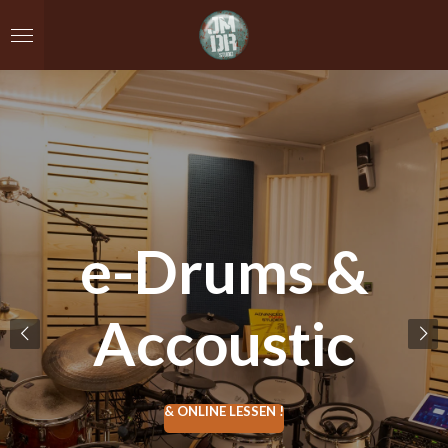
Ga
direct
naar
de
hoofdinhoud
e-Drums &
Accoustic
& ONLINE LESSEN !