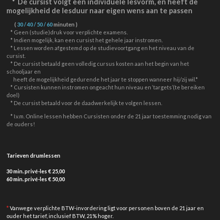
*
De cursist volgt een individuele lesvorm, en heeft de
mogelijkheid de lesduur naar eigen wens aan te passen
(
30 / 40 / 50 / 60
minuten )
* Geen (studie)druk voor verplichte examens.
* Indien mogelijk, kan een cursist het gehele jaar instromen.
* Lessen worden afgestemd op de studievoortgang en het niveau van de
cursist.
* De cursist betaald geen volledig cursus kosten aan het begin van het
schooljaar en
heeft de mogelijkheid gedurende het jaar te stoppen wanneer hij/zij wil.*
* Cursisten kunnen instromen ongeacht hun niveau en ‘targets’(te bereiken
doel)
* De cursist betaald voor de daadwerkelijk te volgen lessen.
* I.v.m. Online lessen hebben Cursisten onder de 21 jaar toestemming nodig van
de ouders!
Tarieven drumlessen
30 min. privé-les € 25,00
60 min. privé-les € 50,00
*
Vanwege verplichte BTW-invordering ligt voor personen boven de 21 jaar en
ouder het tarief, inclusief BTW, 21% hoger.